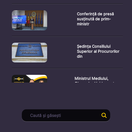
Conferință de presă
susținută de prim-
ministr
Ședința Consiliului
Superior al Procurorilor
din
Ministrul Mediului,
Gheorghe Hajder, este
invitatu
Consultări publice privind
proiectul de lege pent