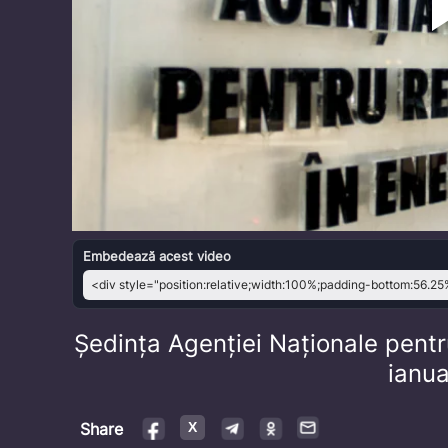
Embedează acest video
Ședința Agenției Naționale pent
ianu
Share