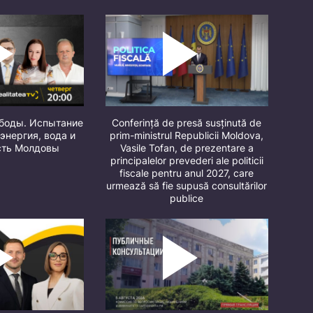
ободы. Испытание
Conferință de presă susținută de
 энергия, вода и
prim-ministrul Republicii Moldova,
сть Молдовы
Vasile Tofan, de prezentare a
principalelor prevederi ale politicii
fiscale pentru anul 2027, care
urmează să fie supusă consultărilor
publice