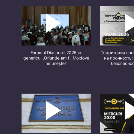
Forumul Diasporei 2026 cu
Территория св
genericul „Oriunde am fi, Moldova
на прочность:
ne unește!”
безопасно