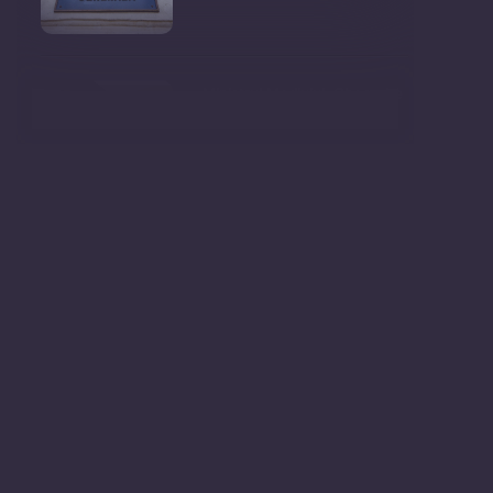
Ministrul Mediului, Gheorghe
Hajder, este invitatu
Consultări publice privind
proiectul de lege pent
Consultarea Publică CP-01,
dedicată Studiilor de
Declarații după ședința
Guvernului Republicii