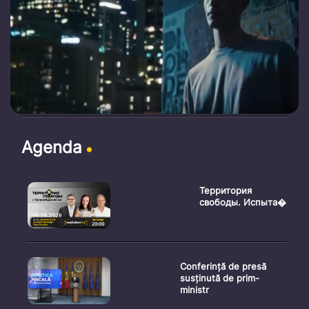
Agenda
Территория
свободы. Испыта�
Conferință de presă
susținută de prim-
ministr