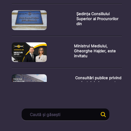
Ședința Consiliului
Superior al Procurorilor
din
Ministrul Mediului,
Gheorghe Hajder, este
invitatu
Consultări publice privind
proiectul de lege pent
Consultarea Publică CP-
01, dedicată Studiilor de