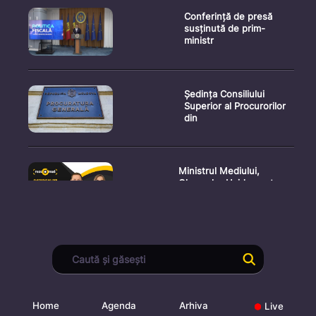
Conferință de presă
susținută de prim-
ministr
Ședința Consiliului
Superior al Procurorilor
din
Ministrul Mediului,
Gheorghe Hajder, este
invitatu
Consultări publice privind
proiectul de lege pent
Home
Agenda
Arhiva
Live