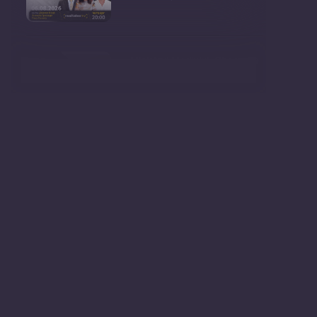
Ministrul Mediului, Gheorghe
Hajder, este invitatu
Consultări publice privind
proiectul de lege pent
Consultarea Publică CP-01,
dedicată Studiilor de
Declarații după ședința
Guvernului Republicii