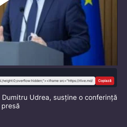
Play
Video
Copiază
, Dumitru Udrea, susține o conferință
 presă