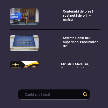
Conferință de presă
susținută de prim-
ministr
Ședința Consiliului
Superior al Procurorilor
din
Ministrul Mediului,
Gheorghe Hajder, este
invitatu
Consultări publice privind
proiectul de lege pent