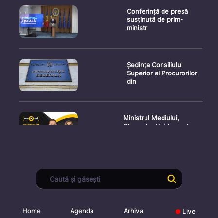
Conferință de presă
susținută de prim-
ministr
Ședința Consiliului
Superior al Procurorilor
din
Ministrul Mediului,
Gheorghe Hajder, este
invitatu
Consultări publice privind
proiectul de lege pent
Home
Agenda
Arhiva
Live