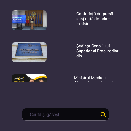
Conferință de presă
susținută de prim-
ministr
Ședința Consiliului
Superior al Procurorilor
din
Ministrul Mediului,
Gheorghe Hajder, este
invitatu
Consultări publice privind
proiectul de lege pent