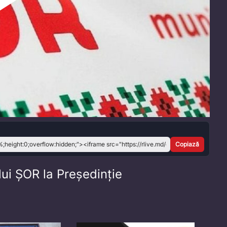
Play
Video
Copiază
lui ȘOR la Președinție