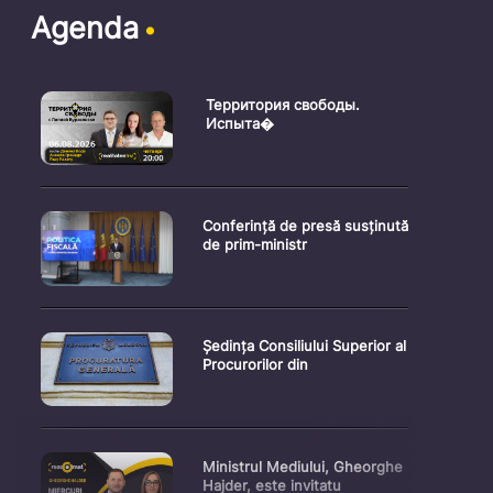
Agenda
Территория свободы.
Испыта�
Conferință de presă susținută
de prim-ministr
Ședința Consiliului Superior al
Procurorilor din
Ministrul Mediului, Gheorghe
Hajder, este invitatu