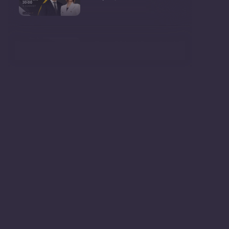
Consultări publice privind
proiectul de lege pent
Consultarea Publică CP-01,
dedicată Studiilor de
Declarații după ședința
Guvernului Republicii
Ședința Guvernului Republicii
Moldova din 5 augu