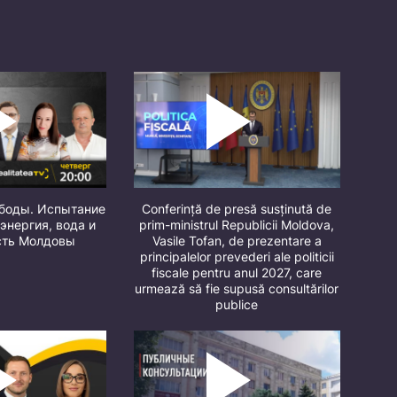
ободы. Испытание
Conferință de presă susținută de
 энергия, вода и
prim-ministrul Republicii Moldova,
сть Молдовы
Vasile Tofan, de prezentare a
principalelor prevederi ale politicii
fiscale pentru anul 2027, care
urmează să fie supusă consultărilor
publice