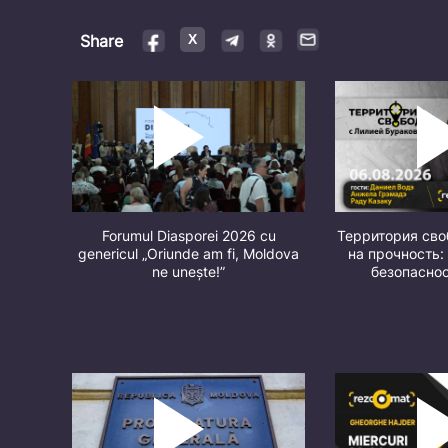
Share
Forumul Diasporei 2026 cu
Территория св
genericul „Oriunde am fi, Moldova
на прочность:
ne unește!”
безопасно