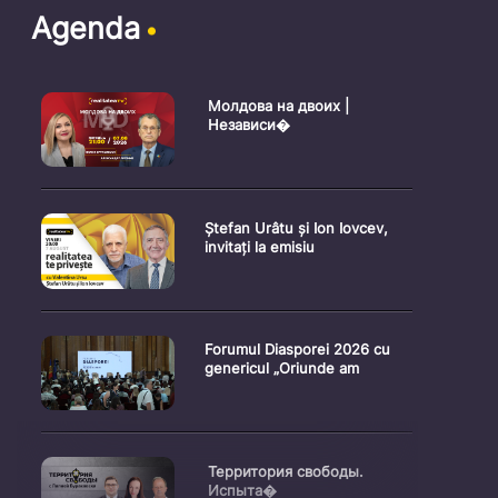
Agenda
Молдова на двоих |
Независи�
Ștefan Urâtu și Ion Iovcev,
invitați la emisiu
Forumul Diasporei 2026 cu
genericul „Oriunde am
Территория свободы.
Испыта�