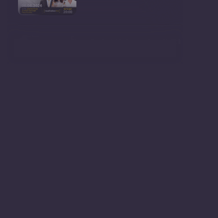
Conferință de presă susținută
de prim-ministr
Ședința Consiliului Superior al
Procurorilor din
Ministrul Mediului, Gheorghe
Hajder, este invitatu
Consultări publice privind
proiectul de lege pent