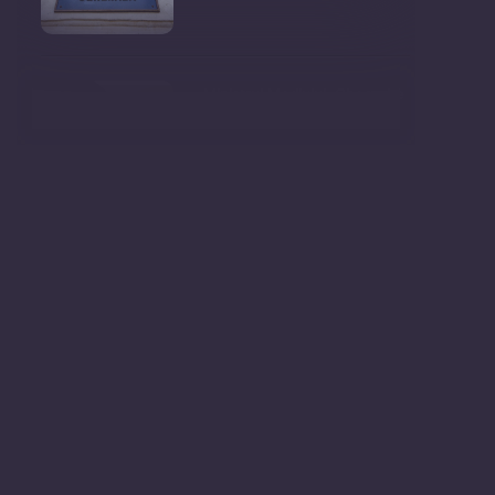
Ministrul Mediului, Gheorghe
Hajder, este invitatu
Consultări publice privind
proiectul de lege pent
Consultarea Publică CP-01,
dedicată Studiilor de
Declarații după ședința
Guvernului Republicii