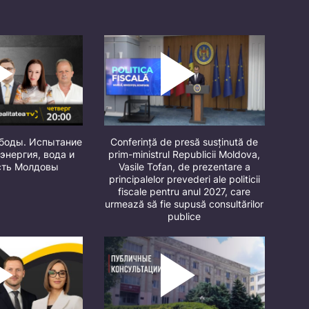
ободы. Испытание
Conferință de presă susținută de
 энергия, вода и
prim-ministrul Republicii Moldova,
сть Молдовы
Vasile Tofan, de prezentare a
principalelor prevederi ale politicii
fiscale pentru anul 2027, care
urmează să fie supusă consultărilor
publice