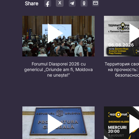
Share
Forumul Diasporei 2026 cu
Территория св
genericul „Oriunde am fi, Moldova
на прочность:
ne unește!”
безопасно