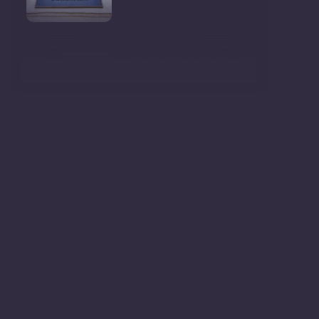
Ministrul Mediului, Gheorghe
Hajder, este invitatu
Consultări publice privind
proiectul de lege pent
Consultarea Publică CP-01,
dedicată Studiilor de
Declarații după ședința
Guvernului Republicii