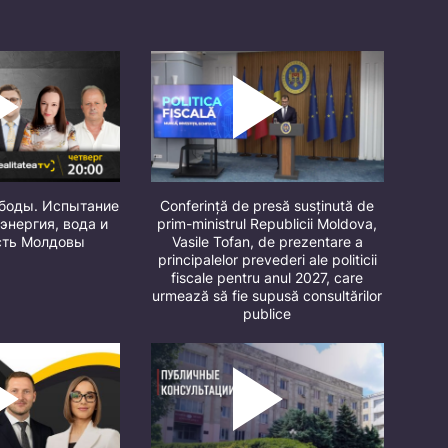
ободы. Испытание
Conferință de presă susținută de
 энергия, вода и
prim-ministrul Republicii Moldova,
сть Молдовы
Vasile Tofan, de prezentare a
principalelor prevederi ale politicii
fiscale pentru anul 2027, care
urmează să fie supusă consultărilor
publice