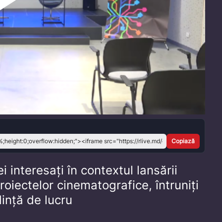
Play
Video
Copiază
ei interesați în contextul lansării
oiectelor cinematografice, întruniți
dință de lucru