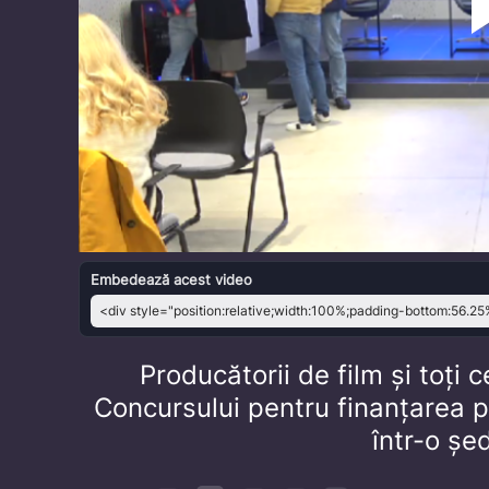
Embedează acest video
Producătorii de film și toți c
Concursului pentru finanțarea pr
într-o șe