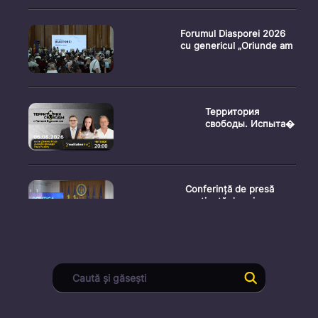
Forumul Diasporei 2026
cu genericul „Oriunde am
Территория
свободы. Испыта�
Conferință de presă
susținută de prim-
ministr
Ședința Consiliului
Superior al Procurorilor
din