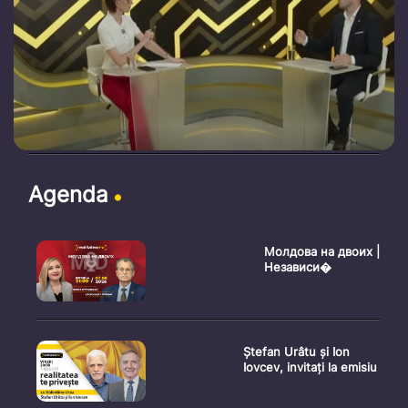
Agenda
Молдова на двоих |
Независи�
Ștefan Urâtu și Ion
Iovcev, invitați la emisiu