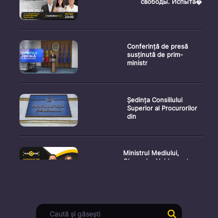
свободы. Испыта�
Conferință de presă
susținută de prim-
ministr
Ședința Consiliului
Superior al Procurorilor
din
Ministrul Mediului,
Gheorghe Hajder, este
invitatu
Consultări publice privind
proiectul de lege pent