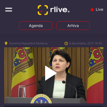
Live
Agenda
Arhiva
Guvernul Republicii Moldova
8 decembrie, 2021 16:16
Play