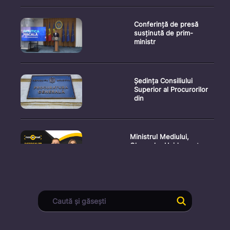
Conferință de presă
susținută de prim-
ministr
Ședința Consiliului
Superior al Procurorilor
din
Ministrul Mediului,
Gheorghe Hajder, este
invitatu
Consultări publice privind
proiectul de lege pent