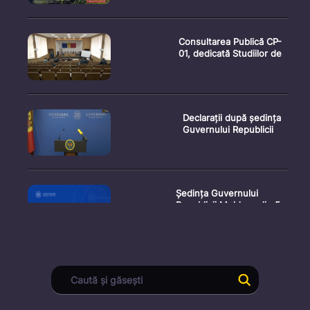
Consultarea Publică CP-
01, dedicată Studiilor de
Declarații după ședința
Guvernului Republicii
Ședința Guvernului
Republicii Moldova din 5
augu
Secretarul general al
Guvernului, Alexei Buzu,
est