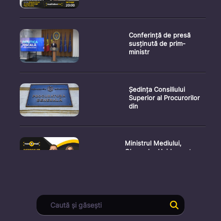
Conferință de presă
susținută de prim-
ministr
Ședința Consiliului
Superior al Procurorilor
din
Ministrul Mediului,
Gheorghe Hajder, este
invitatu
Consultări publice privind
proiectul de lege pent