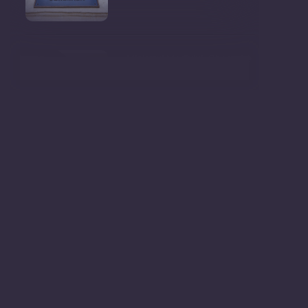
Ministrul Mediului, Gheorghe
Hajder, este invitatu
Consultări publice privind
proiectul de lege pent
Consultarea Publică CP-01,
dedicată Studiilor de
Declarații după ședința
Guvernului Republicii