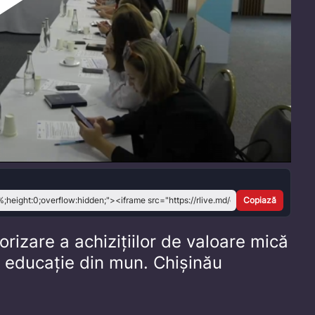
Play
Video
Copiază
rizare a achizițiilor de valoare mică
de educație din mun. Chișinău