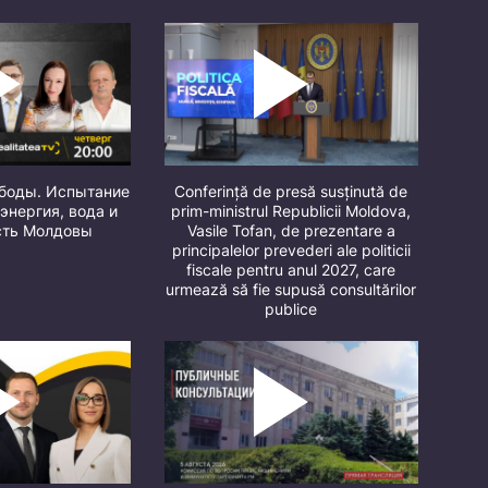
ободы. Испытание
Conferință de presă susținută de
 энергия, вода и
prim-ministrul Republicii Moldova,
сть Молдовы
Vasile Tofan, de prezentare a
principalelor prevederi ale politicii
fiscale pentru anul 2027, care
urmează să fie supusă consultărilor
publice