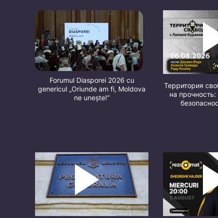
Forumul Diasporei 2026 cu
Территория св
genericul „Oriunde am fi, Moldova
на прочность:
ne unește!”
безопасно