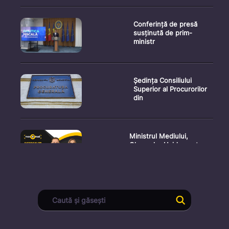
Conferință de presă
susținută de prim-
ministr
Ședința Consiliului
Superior al Procurorilor
din
Ministrul Mediului,
Gheorghe Hajder, este
invitatu
Consultări publice privind
proiectul de lege pent