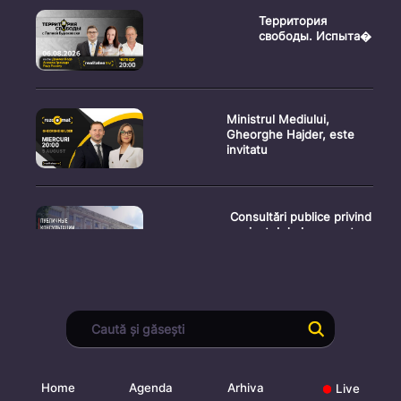
Территория
свободы. Испыта�
Ministrul Mediului,
Gheorghe Hajder, este
invitatu
Consultări publice privind
proiectul de lege pent
Consultarea Publică CP-
01, dedicată Studiilor de
Home
Agenda
Arhiva
Live