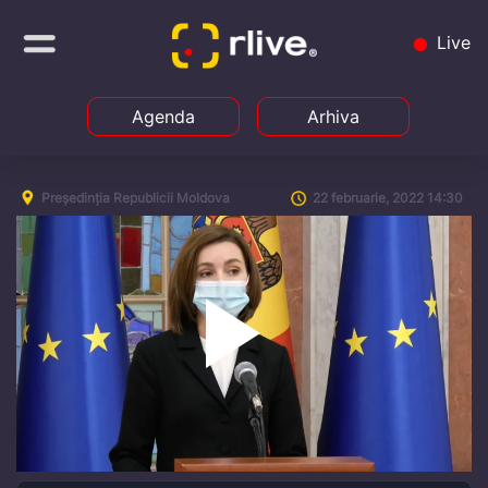
Live
Agenda
Arhiva
Președinția Republicii Moldova
22 februarie, 2022 14:30
Play