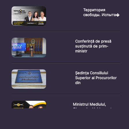
Территория
свободы. Испыта�
Conferință de presă
susținută de prim-
ministr
Ședința Consiliului
Superior al Procurorilor
din
Ministrul Mediului,
Gheorghe Hajder, este
invitatu