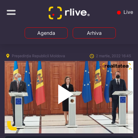
Live
Agenda
Arhiva
Președinția Republicii Moldova
2 martie, 2022 16:45
Play