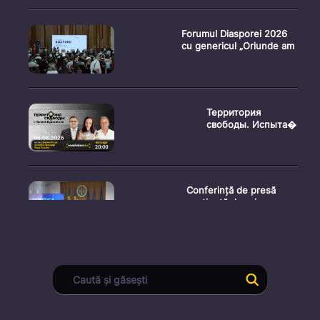
Forumul Diasporei 2026
cu genericul „Oriunde am
Территория
свободы. Испыта�
Conferință de presă
susținută de prim-
ministr
Ședința Consiliului
Superior al Procurorilor
din