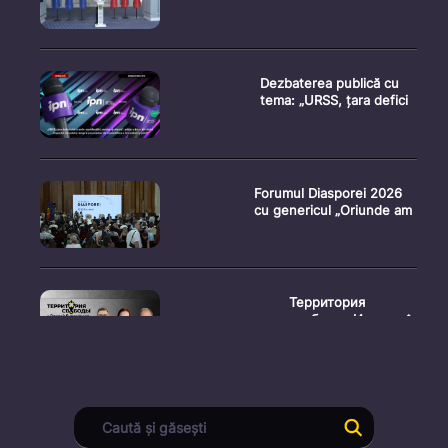
Dezbaterea publică cu
tema: „URSS, țara defici
Forumul Diasporei 2026
cu genericul „Oriunde am
Территория
свободы. Испыта�
Conferință de presă
susținută de prim-
ministr