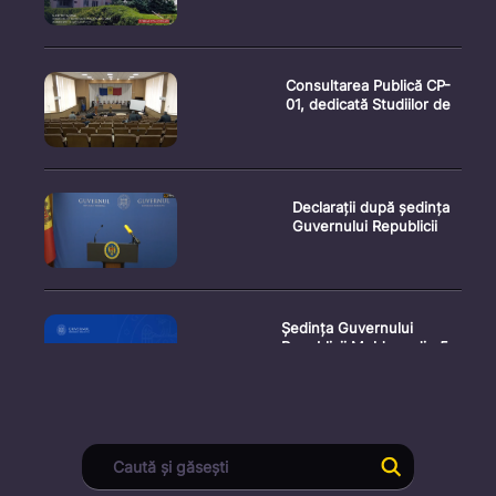
Consultarea Publică CP-
01, dedicată Studiilor de
Declarații după ședința
Guvernului Republicii
Ședința Guvernului
Republicii Moldova din 5
augu
Secretarul general al
Guvernului, Alexei Buzu,
est