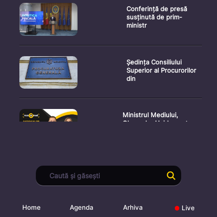
Conferință de presă
susținută de prim-
ministr
Ședința Consiliului
Superior al Procurorilor
din
Ministrul Mediului,
Gheorghe Hajder, este
invitatu
Consultări publice privind
proiectul de lege pent
Home
Agenda
Arhiva
Live