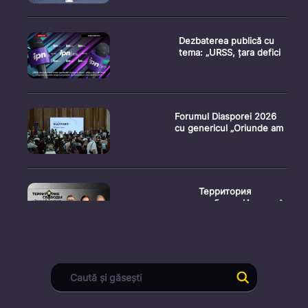
Dezbaterea publică cu
tema: „URSS, țara defici
Forumul Diasporei 2026
cu genericul „Oriunde am
Территория
свободы. Испыта�
Conferință de presă
susținută de prim-
ministr