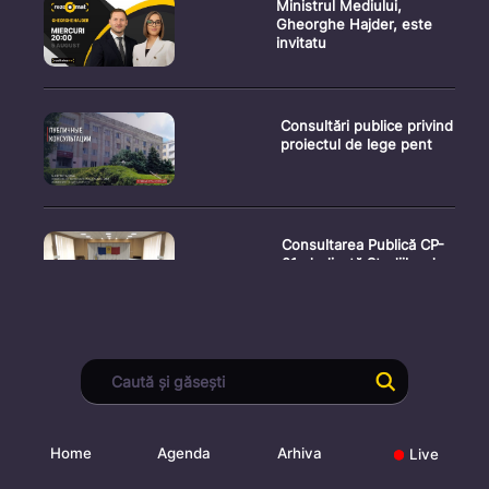
Ministrul Mediului,
Gheorghe Hajder, este
invitatu
Consultări publice privind
proiectul de lege pent
Consultarea Publică CP-
01, dedicată Studiilor de
Declarații după ședința
Guvernului Republicii
Home
Agenda
Arhiva
Live
Ședința Guvernului