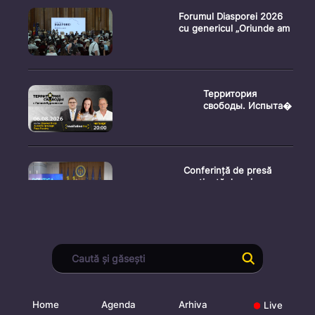
Forumul Diasporei 2026
cu genericul „Oriunde am
Территория
свободы. Испыта�
Conferință de presă
susținută de prim-
ministr
Ședința Consiliului
Superior al Procurorilor
din
Home
Agenda
Arhiva
Live