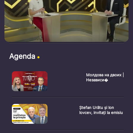
Agenda
Молдова на двоих |
Независи�
Ștefan Urâtu și Ion
Iovcev, invitați la emisiu