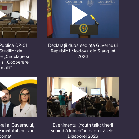
Publică CP-01,
Declarații după ședința Guvernului
Studiilor de
Republicii Moldova din 5 august
 „Circulație și
2026
” și „Cooperare
orială”
ral al Guvernului,
Evenimentul „Youth talk: tinerii
 invitatul emisiunii
schimbă lumea” în cadrul Zilelor
oomat
Diasporei 2026