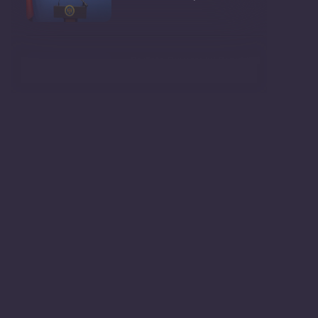
Ședința Guvernului Republicii
Moldova din 5 augu
Secretarul general al
Guvernului, Alexei Buzu, est
Evenimentul „Youth talk:
tinerii schimbă lumea�
Conferință de presă cu
genericul: „Circumstan