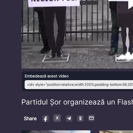
Embedează acest video
Partidul Șor organizează un Fla
Share