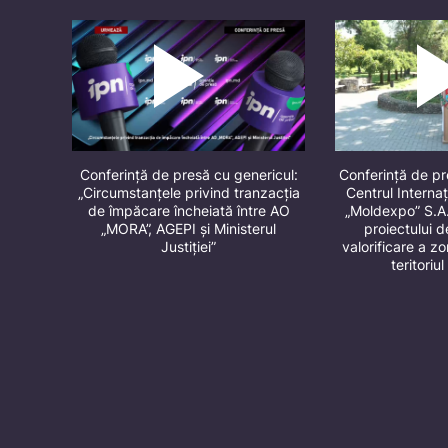
Conferință de presă cu genericul:
Conferință de p
„Circumstanțele privind tranzacția
Centrul Internaț
de împăcare încheiată între AO
„Moldexpo” S.A
„MORA”, AGEPI și Ministerul
proiectului 
Justiției”
valorificare a z
teritori