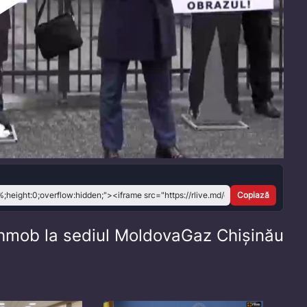
Play
Video
Copiază
shmob la sediul MoldovaGaz Chișinău