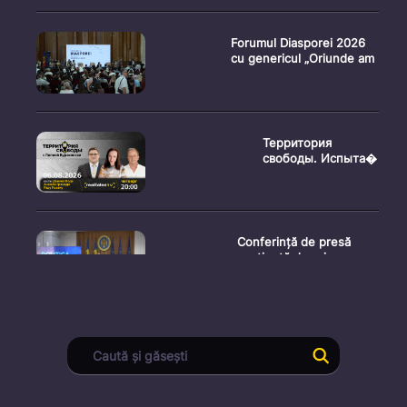
Forumul Diasporei 2026
cu genericul „Oriunde am
Территория
свободы. Испыта�
Conferință de presă
susținută de prim-
ministr
Ședința Consiliului
Superior al Procurorilor
din