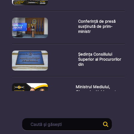
Conferință de presă
susținută de prim-
ministr
Ședința Consiliului
Superior al Procurorilor
din
Ministrul Mediului,
Gheorghe Hajder, este
invitatu
Consultări publice privind
proiectul de lege pent