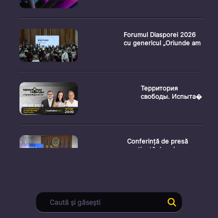
Forumul Diasporei 2026
cu genericul „Oriunde am
Территория
свободы. Испыта�
Conferință de presă
susținută de prim-
ministr
Ședința Consiliului
Superior al Procurorilor
din