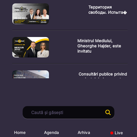
Территория
свободы. Испыта�
Ministrul Mediului,
Gheorghe Hajder, este
invitatu
Consultări publice privind
proiectul de lege pent
Consultarea Publică CP-
01, dedicată Studiilor de
Home
Agenda
Arhiva
Live