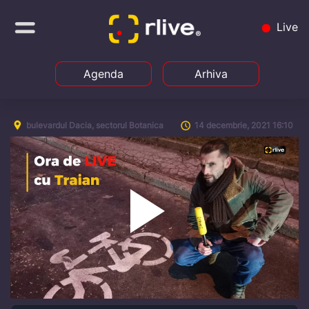
Live
Agenda
Arhiva
bulevardul Dacia, sectorul Botanica
14 decembrie, 2021 16:10
Play