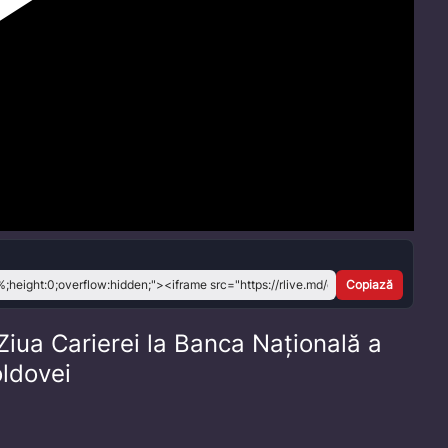
Play
Video
Copiază
iua Carierei la Banca Națională a
ldovei