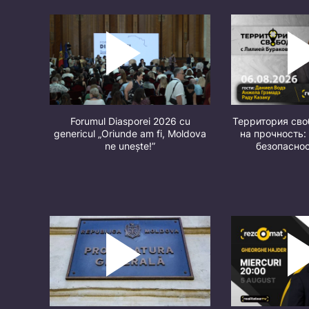
Forumul Diasporei 2026 cu
Территория св
genericul „Oriunde am fi, Moldova
на прочность:
ne unește!”
безопасно