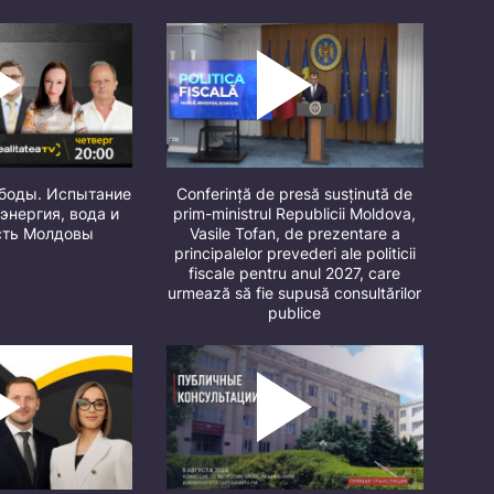
ободы. Испытание
Conferință de presă susținută de
 энергия, вода и
prim-ministrul Republicii Moldova,
сть Молдовы
Vasile Tofan, de prezentare a
principalelor prevederi ale politicii
fiscale pentru anul 2027, care
urmează să fie supusă consultărilor
publice