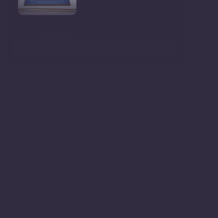
Ministrul Mediului, Gheorghe
Hajder, este invitatu
Consultări publice privind
proiectul de lege pent
Consultarea Publică CP-01,
dedicată Studiilor de
Declarații după ședința
Guvernului Republicii