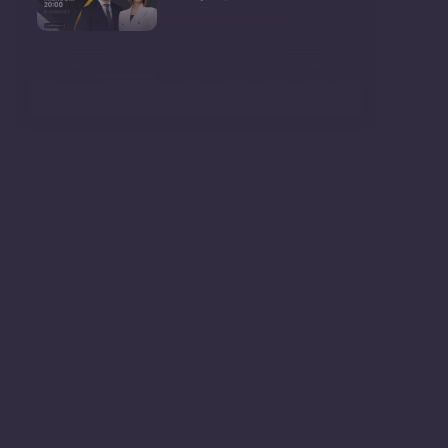
Consultări publice privind
proiectul de lege pent
Consultarea Publică CP-01,
dedicată Studiilor de
Declarații după ședința
Guvernului Republicii
Ședința Guvernului Republicii
Moldova din 5 augu