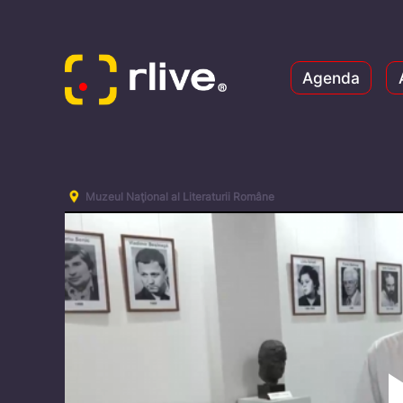
Agenda
Muzeul Naţional al Literaturii Române