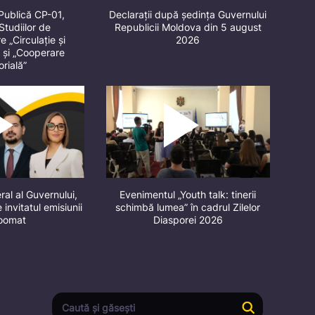
Publică CP-01,
Declarații după ședința Guvernului
Studiilor de
Republicii Moldova din 5 august
 „Circulație și
2026
” și „Cooperare
orială”
ral al Guvernului,
Evenimentul „Youth talk: tinerii
 invitatul emisiunii
schimbă lumea” în cadrul Zilelor
oomat
Diasporei 2026