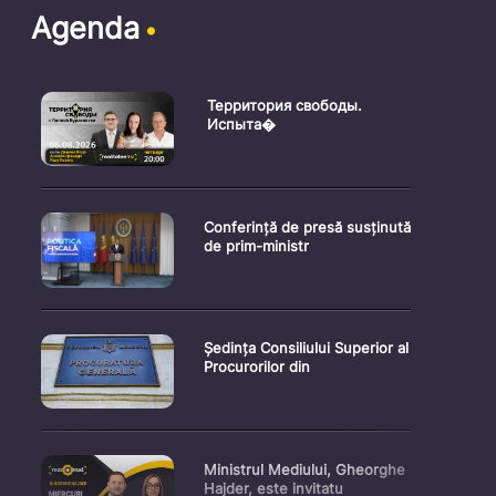
Agenda
Территория свободы.
Испыта�
Conferință de presă susținută
de prim-ministr
Ședința Consiliului Superior al
Procurorilor din
Ministrul Mediului, Gheorghe
Hajder, este invitatu