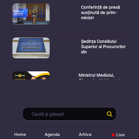
Conferință de presă
susținută de prim-
ministr
Ședința Consiliului
Superior al Procurorilor
din
Ministrul Mediului,
Gheorghe Hajder, este
invitatu
Consultări publice privind
proiectul de lege pent
Home
Agenda
Arhiva
Live