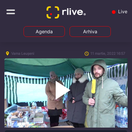
Live
Agenda
Arhiva
Vama Leușeni
11 martie, 2022 16:57
Play