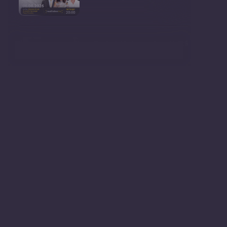
Conferință de presă susținută
de prim-ministr
Ședința Consiliului Superior al
Procurorilor din
Ministrul Mediului, Gheorghe
Hajder, este invitatu
Consultări publice privind
proiectul de lege pent