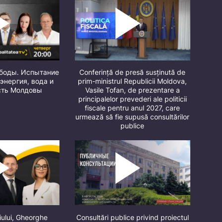
ободы. Испытание
Conferință de presă susținută de
 энергия, вода и
prim-ministrul Republicii Moldova,
сть Молдовы
Vasile Tofan, de prezentare a
principalelor prevederi ale politicii
fiscale pentru anul 2027, care
urmează să fie supusă consultărilor
publice
iului, Gheorghe
Consultări publice privind proiectul