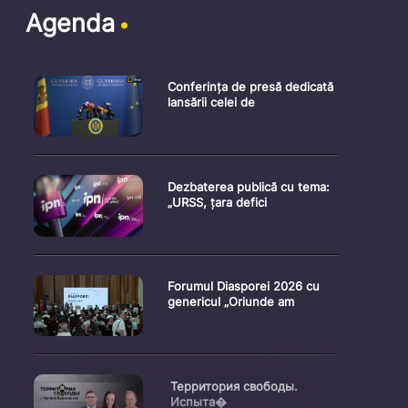
Agenda
Conferința de presă dedicată
lansării celei de
Dezbaterea publică cu tema:
„URSS, țara defici
Forumul Diasporei 2026 cu
genericul „Oriunde am
Территория свободы.
Испыта�