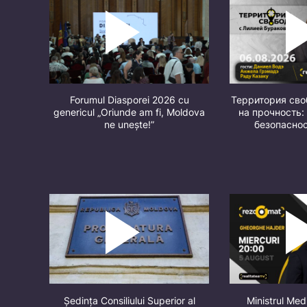
Forumul Diasporei 2026 cu
Территория св
genericul „Oriunde am fi, Moldova
на прочность:
ne unește!”
безопасно
Ședința Consiliului Superior al
Ministrul Med