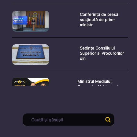
Conferință de presă
susținută de prim-
ministr
Ședința Consiliului
Superior al Procurorilor
din
Ministrul Mediului,
Gheorghe Hajder, este
invitatu
Consultări publice privind
proiectul de lege pent