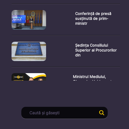
Conferință de presă
susținută de prim-
ministr
Ședința Consiliului
Superior al Procurorilor
din
Ministrul Mediului,
Gheorghe Hajder, este
invitatu
Consultări publice privind
proiectul de lege pent