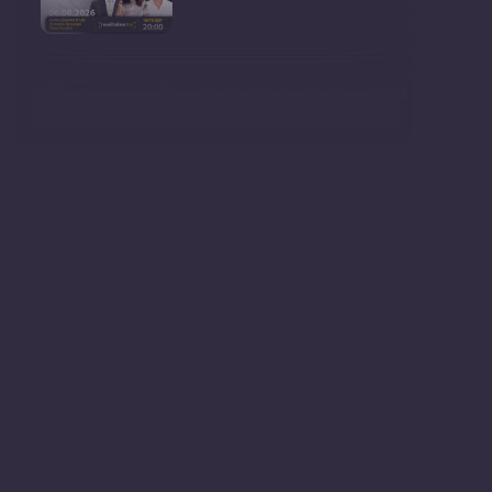
Conferință de presă susținută
de prim-ministr
Ședința Consiliului Superior al
Procurorilor din
Ministrul Mediului, Gheorghe
Hajder, este invitatu
Consultări publice privind
proiectul de lege pent