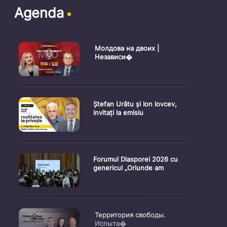
Agenda
Молдова на двоих |
Независи�
Ștefan Urâtu și Ion Iovcev,
invitați la emisiu
Forumul Diasporei 2026 cu
genericul „Oriunde am
Территория свободы.
Испыта�