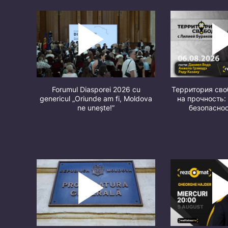
Forumul Diasporei 2026 cu
Территория св
genericul „Oriunde am fi, Moldova
на прочность:
ne unește!”
безопасно