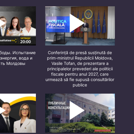
ободы. Испытание
Conferință de presă susținută de
 энергия, вода и
prim-ministrul Republicii Moldova,
сть Молдовы
Vasile Tofan, de prezentare a
principalelor prevederi ale politicii
fiscale pentru anul 2027, care
urmează să fie supusă consultărilor
publice