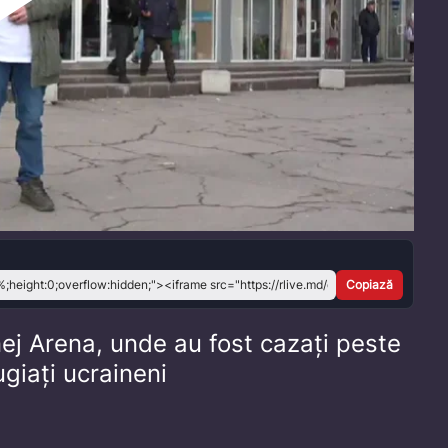
Play
Video
Copiază
ej Arena, unde au fost cazați peste
giați ucraineni