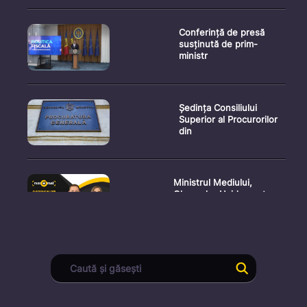
Conferință de presă
susținută de prim-
ministr
Ședința Consiliului
Superior al Procurorilor
din
Ministrul Mediului,
Gheorghe Hajder, este
invitatu
Consultări publice privind
proiectul de lege pent