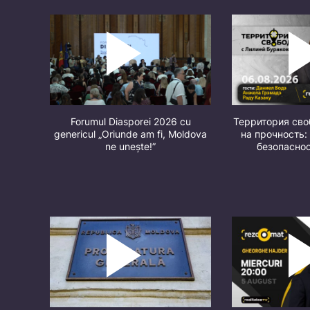
Forumul Diasporei 2026 cu
Территория св
genericul „Oriunde am fi, Moldova
на прочность:
ne unește!”
безопасно