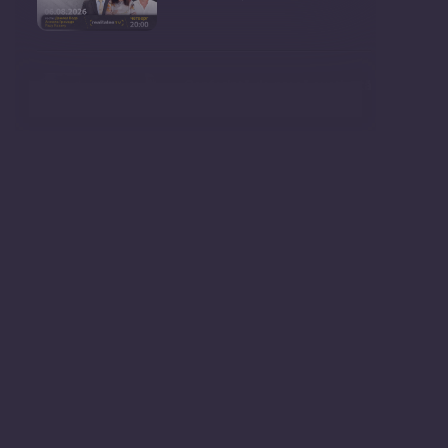
Conferință de presă susținută
de prim-ministr
Ședința Consiliului Superior al
Procurorilor din
Ministrul Mediului, Gheorghe
Hajder, este invitatu
Consultări publice privind
proiectul de lege pent