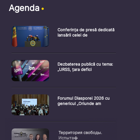
Agenda
Conferința de presă dedicată
lansării celei de
Dezbaterea publică cu tema:
„URSS, țara defici
Forumul Diasporei 2026 cu
genericul „Oriunde am
Территория свободы.
Испыта�