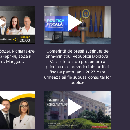
ободы. Испытание
Conferință de presă susținută de
 энергия, вода и
prim-ministrul Republicii Moldova,
сть Молдовы
Vasile Tofan, de prezentare a
principalelor prevederi ale politicii
fiscale pentru anul 2027, care
urmează să fie supusă consultărilor
publice