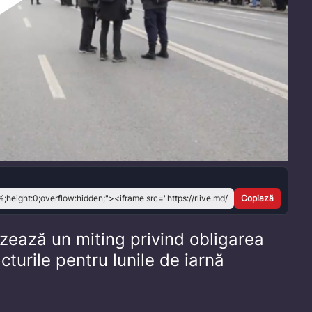
Play
Video
Copiază
zează un miting privind obligarea
cturile pentru lunile de iarnă