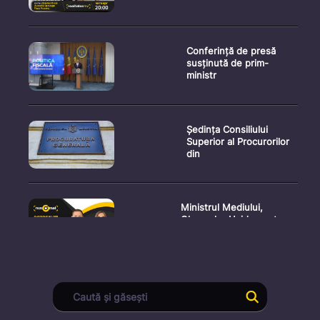
Conferință de presă
susținută de prim-
ministr
Ședința Consiliului
Superior al Procurorilor
din
Ministrul Mediului,
Gheorghe Hajder, este
invitatu
Consultări publice privind
proiectul de lege pent