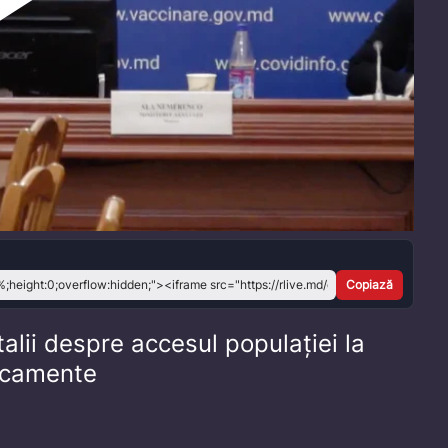
Play
Video
Copiază
talii despre accesul populației la
camente