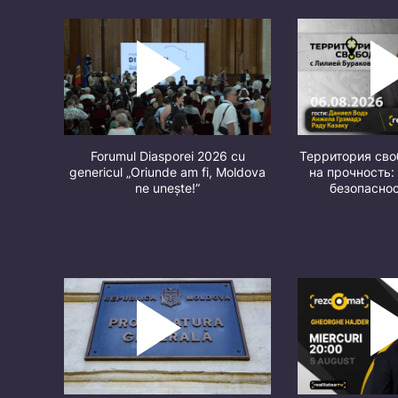
Forumul Diasporei 2026 cu
Территория св
genericul „Oriunde am fi, Moldova
на прочность:
ne unește!”
безопасно