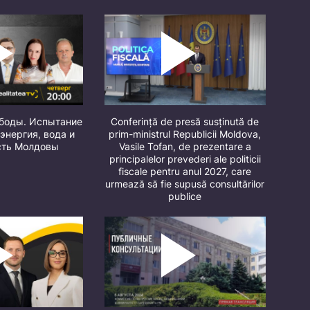
ободы. Испытание
Conferință de presă susținută de
 энергия, вода и
prim-ministrul Republicii Moldova,
сть Молдовы
Vasile Tofan, de prezentare a
principalelor prevederi ale politicii
fiscale pentru anul 2027, care
urmează să fie supusă consultărilor
publice