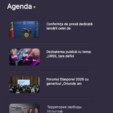
Agenda
Conferința de presă dedicată
lansării celei de
Dezbaterea publică cu tema:
„URSS, țara defici
Forumul Diasporei 2026 cu
genericul „Oriunde am
Территория свободы.
Испыта�