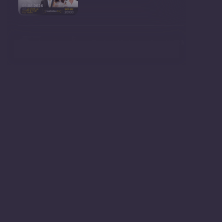
Conferință de presă susținută
de prim-ministr
Ședința Consiliului Superior al
Procurorilor din
Ministrul Mediului, Gheorghe
Hajder, este invitatu
Consultări publice privind
proiectul de lege pent