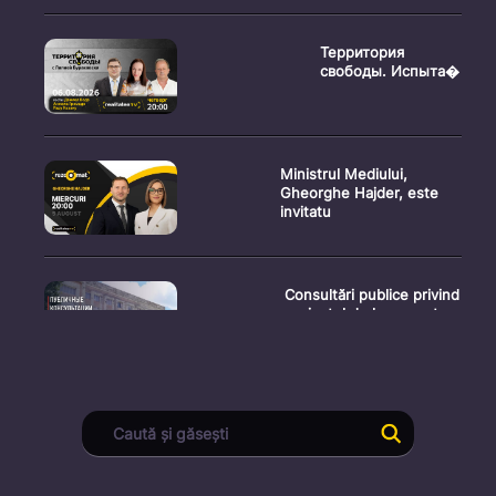
Территория
свободы. Испыта�
Ministrul Mediului,
Gheorghe Hajder, este
invitatu
Consultări publice privind
proiectul de lege pent
Consultarea Publică CP-
01, dedicată Studiilor de