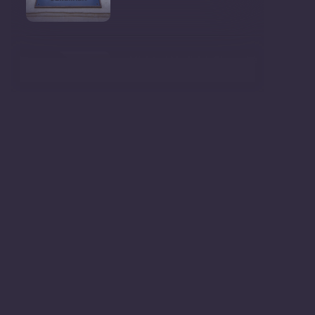
Ministrul Mediului, Gheorghe
Hajder, este invitatu
Consultări publice privind
proiectul de lege pent
Consultarea Publică CP-01,
dedicată Studiilor de
Declarații după ședința
Guvernului Republicii