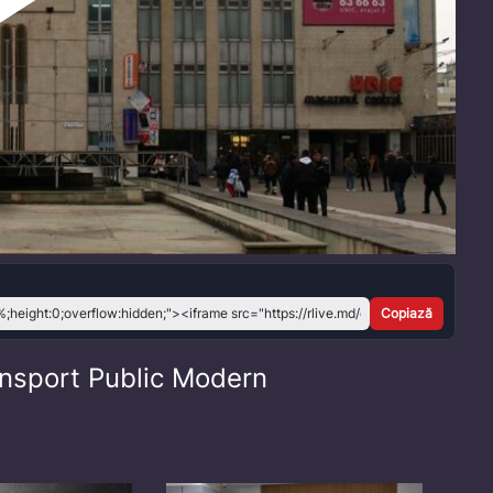
Play
Video
Copiază
ansport Public Modern