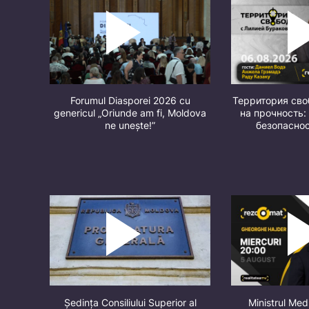
Forumul Diasporei 2026 cu
Территория св
genericul „Oriunde am fi, Moldova
на прочность:
ne unește!”
безопасно
Ședința Consiliului Superior al
Ministrul Med