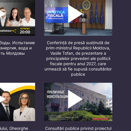
ободы. Испытание
Conferință de presă susținută de
 энергия, вода и
prim-ministrul Republicii Moldova,
сть Молдовы
Vasile Tofan, de prezentare a
principalelor prevederi ale politicii
fiscale pentru anul 2027, care
urmează să fie supusă consultărilor
publice
iului, Gheorghe
Consultări publice privind proiectul