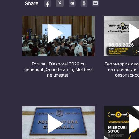
Share
Forumul Diasporei 2026 cu
Территория св
genericul „Oriunde am fi, Moldova
на прочность:
ne unește!”
безопасно