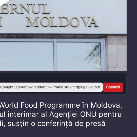
Play
Video
Copiază
l World Food Programme în Moldova,
ul interimar al Agenției ONU pentru
i, susțin o conferință de presă