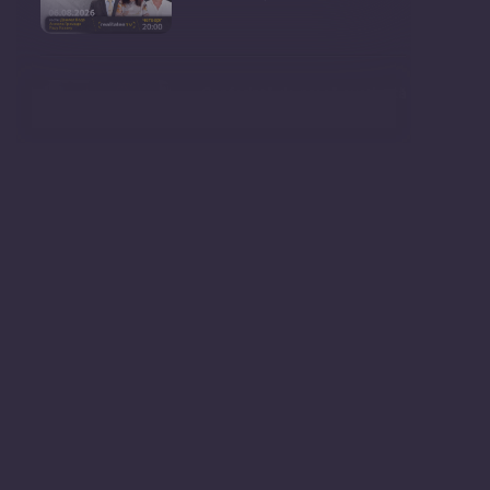
Conferință de presă susținută
de prim-ministr
Ședința Consiliului Superior al
Procurorilor din
Ministrul Mediului, Gheorghe
Hajder, este invitatu
Consultări publice privind
proiectul de lege pent