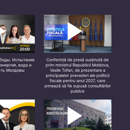
ободы. Испытание
Conferință de presă susținută de
 энергия, вода и
prim-ministrul Republicii Moldova,
сть Молдовы
Vasile Tofan, de prezentare a
principalelor prevederi ale politicii
fiscale pentru anul 2027, care
urmează să fie supusă consultărilor
publice