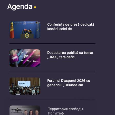
Agenda
Conferința de presă dedicată
lansării celei de
Dezbaterea publică cu tema:
„URSS, țara defici
Forumul Diasporei 2026 cu
genericul „Oriunde am
Территория свободы.
Испыта�