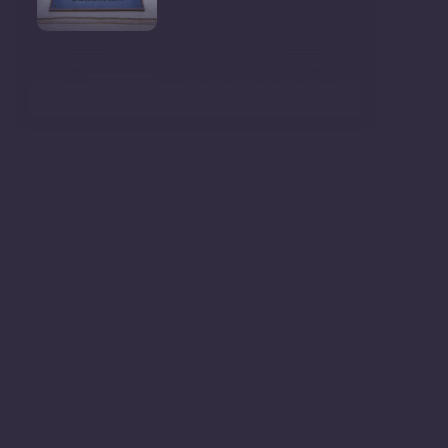
Ministrul Mediului, Gheorghe
Hajder, este invitatu
Consultări publice privind
proiectul de lege pent
Consultarea Publică CP-01,
dedicată Studiilor de
Declarații după ședința
Guvernului Republicii