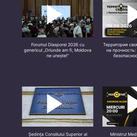
Forumul Diasporei 2026 cu
Территория св
genericul „Oriunde am fi, Moldova
на прочность:
ne unește!”
безопасно
Ședința Consiliului Superior al
Ministrul Med