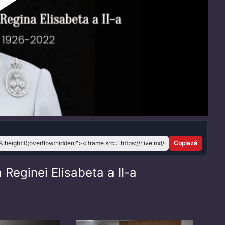
Play
Video
Copiază
Reginei Elisabeta a II-a