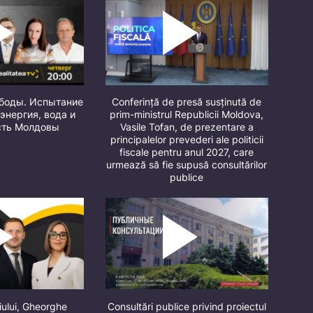
ободы. Испытание
Conferință de presă susținută de
 энергия, вода и
prim-ministrul Republicii Moldova,
сть Молдовы
Vasile Tofan, de prezentare a
principalelor prevederi ale politicii
fiscale pentru anul 2027, care
urmează să fie supusă consultărilor
publice
iului, Gheorghe
Consultări publice privind proiectul