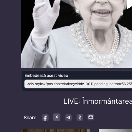
Embedează acest video
LIVE: Înmormântarea 
Share