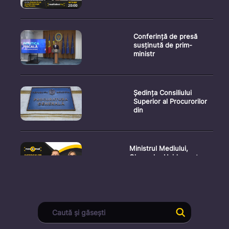
Conferință de presă
susținută de prim-
ministr
Ședința Consiliului
Superior al Procurorilor
din
Ministrul Mediului,
Gheorghe Hajder, este
invitatu
Consultări publice privind
proiectul de lege pent